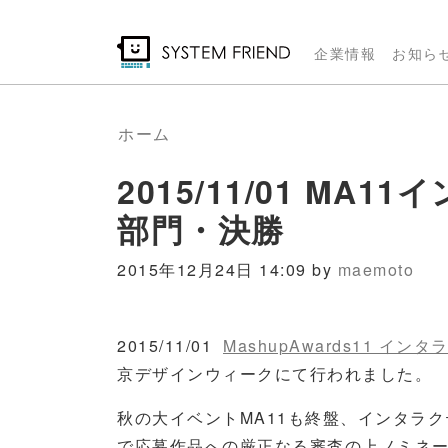
メ
イ
企業情報
お知ら
ン
コ
ン
ホーム
テ
2015/11/01 M
ン
ツ
部門・決勝
に
移
2015年12月24日 14:09 by
maemoto
動
2015/11/01
MashupAwards11 
京デザインウィークにて行われました。
秋の大イベントMA11も終盤、インタラ
で応募作品への厳正なる審査の上ノミネ