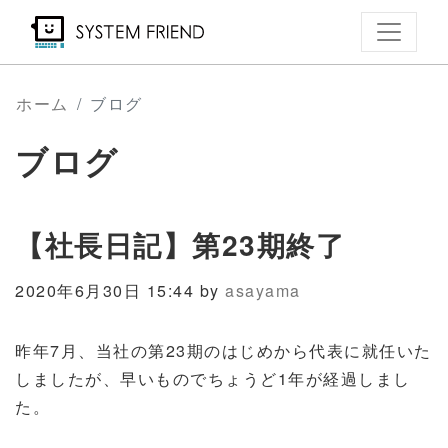
メ
イ
ン
コ
ホーム
ブログ
ン
ブログ
テ
ン
ツ
【社長日記】第23期終了
に
移
2020年6月30日 15:44 by
asayama
動
昨年7月、当社の第23期のはじめから代表に就任いた
しましたが、早いものでちょうど1年が経過しまし
た。