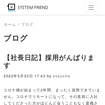
メ
イ
ン
コ
ホーム
ブログ
ン
ブログ
テ
ン
ツ
【社長日記】採用がんばりま
に
移
す
動
2022年5月23日 17:43 by
asayama
コロナ禍が始まって2年間、まったく採用できていま
せん。コロナでリモートになって、その直前に入社
してくださった方がほとんど会うこともなく退職さ