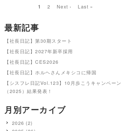
ペ
カ
1
Page
2
次
Next ›
最
Last »
ー
レ
ペ
終
ジ
ン
ー
ペ
最新記事
送
ト
ジ
ー
り
ペ
ジ
【社長日記】第30期スタート
ー
【社長日記】2027年新卒採用
ジ
【社長日記】CES2026
【社長日記】ホルヘさんメキシコに帰国
【シスフレ日記Vol.123】10月歩こうキャンペーン
（2025）結果発表！
月別アーカイブ
2026 (2)