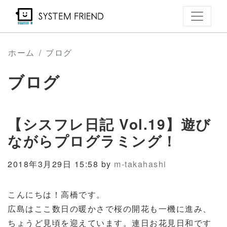
メ
イ
ン
コ
ホーム
ブログ
ン
ブログ
テ
ン
ツ
【シスフレ日記 Vol.19】遊び
に
移
ながらプログラミング！
動
2018年3月29日 15:58 by
m-takahashi
こんにちは！高橋です。
広島はここ数日の暖かさで桜の開花も一機に進み、
ちょうど見頃を迎えています。連日お花見日和です