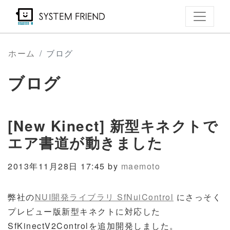
メ
イ
ン
コ
ホーム
ブログ
ン
ブログ
テ
ン
ツ
[New Kinect] 新型キネクトで
に
移
エア書道が動きました
動
2013年11月28日 17:45 by
maemoto
弊社の
NUI開発ライブラリ SfNuiControl
にさっそく
プレビュー版新型キネクトに対応した
SfKinectV2Controlを追加開発しました。