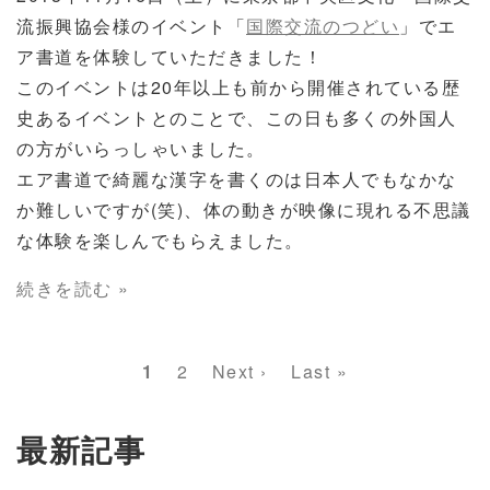
流振興協会様のイベント「
国際交流のつどい
」でエ
ア書道を体験していただきました！
このイベントは20年以上も前から開催されている歴
史あるイベントとのことで、この日も多くの外国人
の方がいらっしゃいました。
エア書道で綺麗な漢字を書くのは日本人でもなかな
か難しいですが(笑)、体の動きが映像に現れる不思議
な体験を楽しんでもらえました。
続きを読む »
ペ
カ
1
Page
2
次
Next ›
最
Last »
ー
レ
ペ
終
ジ
ン
ー
ペ
最新記事
送
ト
ジ
ー
り