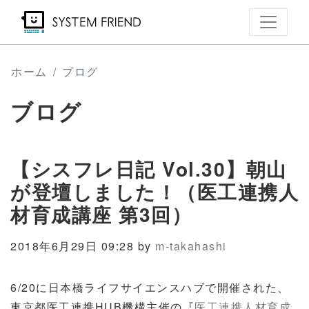
メ
イ
ン
コ
ホーム
ブログ
ン
ブログ
テ
ン
ツ
【シスフレ日記 Vol.30】朝山
に
移
が登壇しました！（医工連携人
動
材育成講座 第3回）
2018年6月29日 09:28 by
m-takahashi
6/20に日本橋ライフサイエンスハブで開催された、
東京都医工連携HUB機構主催の『
医工連携人材育成