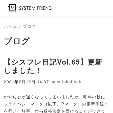
メ
イ
ン
コ
ホーム
ブログ
ン
ブログ
テ
ン
ツ
【シスフレ日記Vol.65】更新
に
移
しました！
動
2021年2月12日 14:37 by
m-takahashi
お知らせが遅くなってしまいましたが、昨年の秋に
プライバシーマーク（以下、
P
マーク）の更新手続き
を行い、無事、付与適格決定を受けることができま