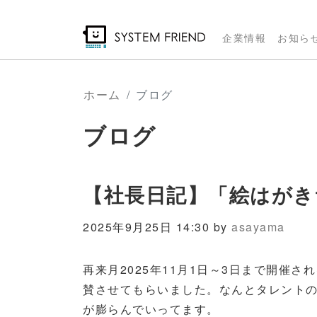
メ
イ
企業情報
お知ら
ン
コ
ン
ホーム
ブログ
テ
ブログ
ン
ツ
に
移
【社長日記】「絵はがき
動
2025年9月25日 14:30 by
asayama
再来月2025年11月1日～3日まで開催さ
賛させてもらいました。なんとタレント
が膨らんでいってます。