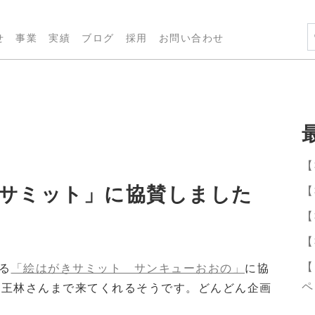
せ
事業
実績
ブログ
採用
お問い合わせ
【
サミット」に協賛しました
【
【
【
【
れる
「絵はがきサミット サンキューおおの」
に協
ペ
の王林さんまで来てくれるそうです。どんどん企画