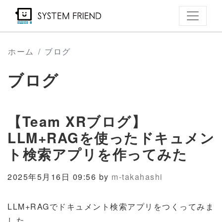
メ
イ
ン
コ
ホーム
ブログ
ン
ブログ
テ
ン
ツ
【Team XRブログ】
に
移
LLM+RAGを使ったドキュメン
動
ト検索アプリを作ってみた
2025年5月16日 09:56 by
m-takahashi
LLM+RAGでドキュメント検索アプリをつくってみま
した。