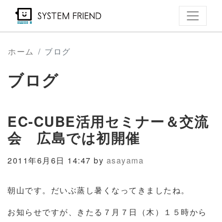
メ
イ
ン
コ
ホーム
ブログ
ン
ブログ
テ
ン
ツ
EC-CUBE活用セミナー＆交流
に
移
会 広島では初開催
動
2011年6月6日 14:47 by
asayama
朝山です。だいぶ蒸し暑くなってきましたね。
お知らせですが、きたる７月７日（木）１５時から