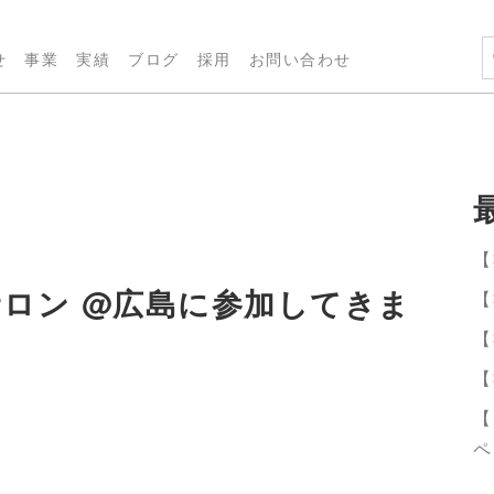
せ
事業
実績
ブログ
採用
お問い合わせ
【
I サロン @広島に参加してきま
【
【
【
【
ペ