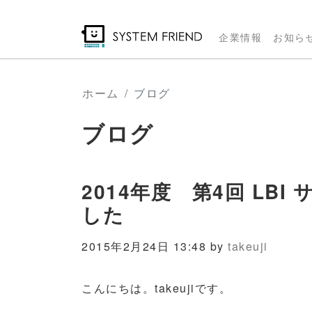
メ
イ
企業情報
お知ら
ン
コ
ン
ホーム
ブログ
テ
ブログ
ン
ツ
に
移
2014年度 第4回 LB
動
した
2015年2月24日 13:48 by
takeuji
こんにちは。takeujiです。