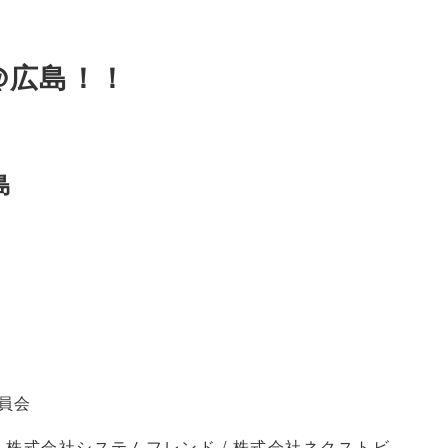
@広島！！
島
員会
 株式会社システムフレンド / 株式会社ネクストビ