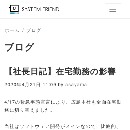
メ
イ
ン
コ
ホーム
ブログ
ン
ブログ
テ
ン
ツ
【社長日記】在宅勤務の影響
に
移
2020年4月21日 11:09 by
asayama
動
4/17の緊急事態宣言により、広島本社も全面在宅勤
務に切り替えました。
当社はソフトウェア開発がメインなので、比較的、