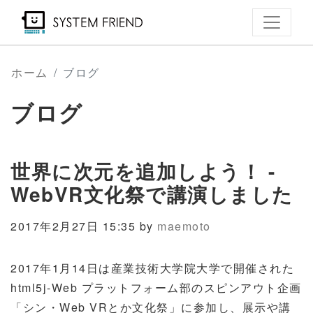
メ
イ
ン
コ
ホーム
ブログ
ン
ブログ
テ
ン
ツ
世界に次元を追加しよう！ -
に
移
WebVR文化祭で講演しました
動
2017年2月27日 15:35 by
maemoto
2017年1月14日は産業技術大学院大学で開催された
html5j-Web プラットフォーム部のスピンアウト企画
「シン・Web VRとか文化祭」に参加し、展示や講