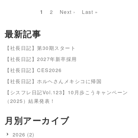
ペ
カ
1
Page
2
次
Next ›
最
Last »
ー
レ
ペ
終
ジ
ン
ー
ペ
最新記事
送
ト
ジ
ー
り
ペ
ジ
【社長日記】第30期スタート
ー
【社長日記】2027年新卒採用
ジ
【社長日記】CES2026
【社長日記】ホルヘさんメキシコに帰国
【シスフレ日記Vol.123】10月歩こうキャンペーン
（2025）結果発表！
月別アーカイブ
2026 (2)