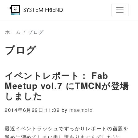
メ
イ
ン
コ
ホーム
ブログ
ン
ブログ
テ
ン
ツ
イベントレポート： Fab
に
移
Meetup vol.7 にTMCNが登場
動
しました
2014年6月29日 11:39 by
maemoto
最近イベントラッシュですっかりレポートの宿題を
溜めに溜めてしまい申し訳ありませんでした^^;