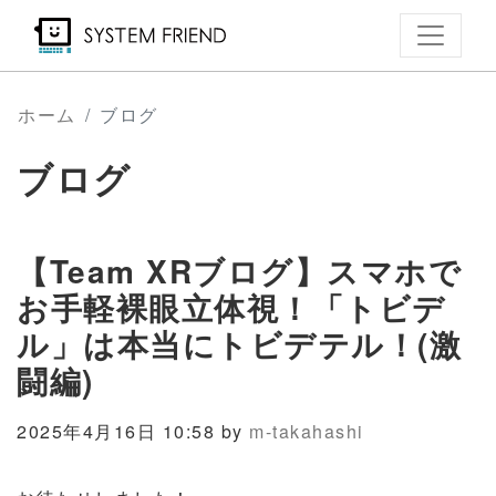
メ
イ
ン
コ
ホーム
ブログ
ン
ブログ
テ
ン
ツ
【Team XRブログ】スマホで
に
移
お手軽裸眼立体視！「トビデ
動
ル」は本当にトビデテル！(激
闘編)
2025年4月16日 10:58 by
m-takahashi