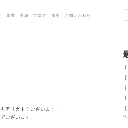
せ
事業
実績
ブログ
採用
お問い合わせ
【
【
【
【
【
うもアリガトウございます。
ペ
山でございます。