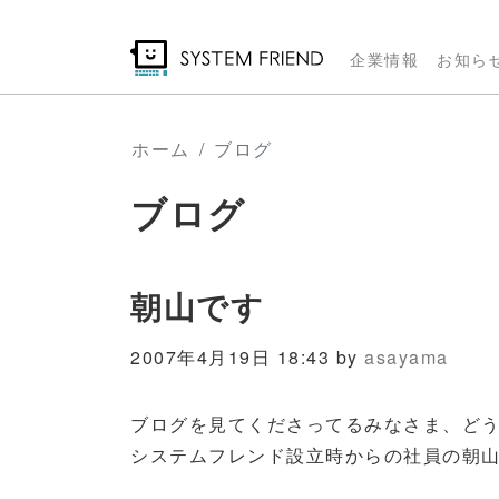
メ
イ
企業情報
お知ら
ン
コ
ン
ホーム
ブログ
テ
ブログ
ン
ツ
に
移
朝山です
動
2007年4月19日 18:43 by
asayama
ブログを見てくださってるみなさま、ど
システムフレンド設立時からの社員の朝