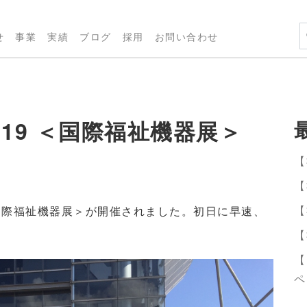
せ
事業
実績
ブログ
採用
お問い合わせ
019 ＜国際福祉機器展＞
【
【
【
＜国際福祉機器展＞が開催されました。初日に早速、
【
【
ペ