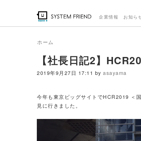
メ
イ
企業情報
お知ら
ン
コ
ン
ホーム
テ
【社長日記2】HCR2
ン
ツ
2019年9月27日 17:11 by
asayama
に
移
動
今年も東京ビッグサイトでHCR2019 
見に行きました。