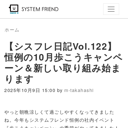
メ
イ
ン
コ
ホーム
ン
【シスフレ日記Vol.122】
テ
ン
恒例の10月歩こうキャンペ
ツ
ーン＆新しい取り組み始ま
に
ります
移
動
2025年10月9日 15:00 by
m-takahashi
やっと朝晩涼しくて過ごしやすくなってきました
ね。今年もシステムフレンド恒例の社内イベント
『歩こうキャンペーン』の季節がやってきました！