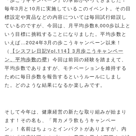
毎年
3
月と
10
月に実施しているこのイベント。その目
標設定や賞品などの内容については毎回試行錯誤し
ているのですが、今回は、月平均歩数
8,000
歩以上と
いう目標に挑戦することになりました。平均歩数と
いえば…
2024
年
3
月の歩こうキャンペーン以来！
（
【シスフレ日記Vol.114】3月歩こうキャンペー
ン、平均歩数の壁
）今回は前回の経験を踏まえて、
平均歩数でありますが、モチベーションを維持する
ために毎日歩数を報告するというルールにしまし
た。どのような結果になるか楽しみです。
そして今年は、健康経営の新たな取り組みが始まり
ます！その名も、「胃カメラ飲もうキャンペー
ン」！名前はちょっとインパクトがありますが、内