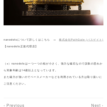
nanodotsについて詳しくはこちら →
株式会社PathGate (パスゲイト)
【nanodots正規代理店】
（※）nanodotsは一つ一つの粒が小さく、強力な磁石なので誤飲の恐れか
ら対象年齢は14歳以上となっています。
また磁力が強いのでペースメーカーなどを利用されている方は取り扱いに
ご注意ください。
‹ Previous
Next ›