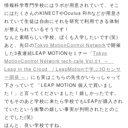
情報科学専門学校にはラボが用意されていて、そこ
にはたくさんのKINECTやOculus Riftなどが用意さ
れていて生徒は自由にそれを研究で利用できる体制
が整えられているそうです！
なんと素晴らしい学校。ぼくも入学したいです(笑)
あと、先日の
Tokyo MotionControl Network
で開催
した3夜連続LEAP MOTIONセミナー「
Tokyo
MotionControl Network tech-cafe Vol.01 ～
Leap in the Cloud / LeapMotionで学ぶ3Dセンサ
ー開発 ～
」にも実はこちらの先生がいらっしゃって
下さっていて 「LEAP MOTION 個人で買いまし
た！」と言ってくださいました！嬉しかったです。
でもそのあと学校に来たら学校でもLEAPが購入され
ていたという衝撃の嬉しい事実が判明されたとのこ
とでした(笑)
ほんと、良い学校ですね。