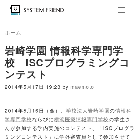
メ
イ
ン
コ
ホーム
ン
岩崎学園 情報科学専門学
テ
ン
校 ISCプログラミングコ
ツ
ンテスト
に
移
2014年5月17日 19:23 by
maemoto
動
2014年5月16日（金）、
学校法人岩崎学園
の
情報科
学専門学校
ならびに
横浜医療情報専門学校
の学生さ
んが参加する学内実施のコンテスト、「ISCプログラ
ミングコンテスト」に学外審査員として参加させて