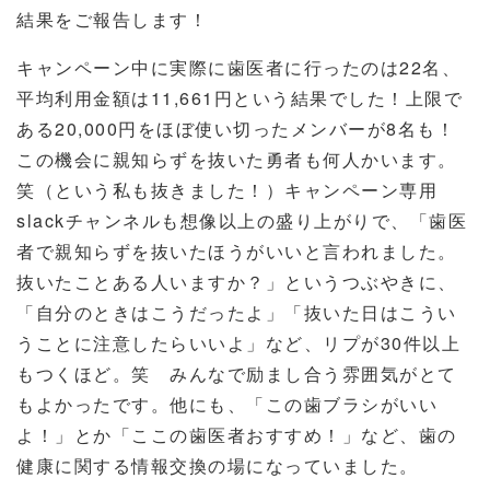
結果をご報告します！
キャンペーン中に実際に歯医者に行ったのは
22
名、
平均利用金額は
11,661
円という結果でした！上限で
ある
20,000
円をほぼ使い切ったメンバーが
8
名も！
この機会に親知らずを抜いた勇者も何人かいます。
笑（という私も抜きました！）キャンペーン専用
slack
チャンネルも想像以上の盛り上がりで、「歯医
者で親知らずを抜いたほうがいいと言われました。
抜いたことある人いますか？」というつぶやきに、
「自分のときはこうだったよ」「抜いた日はこうい
うことに注意したらいいよ」など、リプが
30
件以上
もつくほど。笑 みんなで励まし合う雰囲気がとて
もよかったです。他にも、「この歯ブラシがいい
よ！」とか「ここの歯医者おすすめ！」など、歯の
健康に関する情報交換の場になっていました。