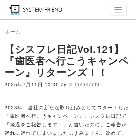
メ
イ
ン
コ
ホーム
ン
【シスフレ日記Vol.121】
テ
ン
『歯医者へ行こうキャンペ
ツ
ーン』リターンズ！！
に
移
2025年7月11日 10:00 by
m-takahashi
動
2023
年、当社の新たな取り組みとしてスタートした
『歯医者へ行こうキャンペーン』。シスフレ日記で
「経過をご報告します！」と書いたのに、ご報告が
遅れに遅れてしまいました…すみません。改めて、