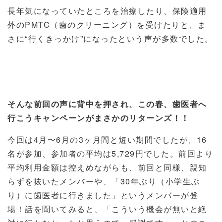
長年気になっていたところを治療したり、保険適用
外の
PMTC
（歯のクリーニング）を受けたりと、ま
さに“行くきっかけ”になったという声が多数でした。
そんな前回の声に背中を押され、この春、歯医者へ
行こうキャンペーンがまさかのリターンズ！！
今回は
4
月〜
6
月の
3
ヶ月間と短い期間でしたが、
16
名が参加、参加者の平均は
5,729
円でした。前回より
平均利用金額は控えめながらも、前回と同様、親知
らずを抜いたメンバーや、「
30
年ぶり（小学生ぶ
り）に歯医者に行きました」というメンバーが登
場！話を聞いてみると、「こういう機会が無いと絶