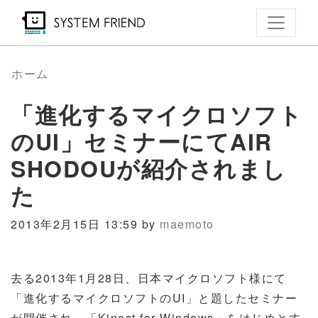
メ
イ
ン
コ
ホーム
ン
「進化するマイクロソフト
テ
ン
のUI」セミナーにてAIR
ツ
SHODOUが紹介されまし
に
た
移
動
2013年2月15日 13:59 by
maemoto
去る2013年1月28日、日本マイクロソフト様にて
「進化するマイクロソフトのUI」と題したセミナー
が開催され、「Kinect for Windows」をはじめとす