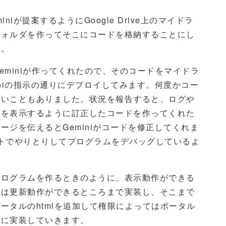
が提案するようにGoogle Drive上のマイドラ
フォルダを作ってそこにコードを格納することにし
す。
容をGeminiが作ってくれたので、そのコードをマイドラ
niの指示の通りにデプロイしてみます。何度かコー
ないこともありました。状況を報告すると、ログや
ジを表示するように訂正したコードを作ってくれた
ジを伝えるとGeminiがコードを修正してくれま
ットでやりとりしてプログラムをデバッグしているよ
ログラムを作るときのように、表示動作ができる
次は更新動作ができるところまで実装し、そこまで
ータルのhtmlを追加して権限によってはポータル
々に実装していきます。