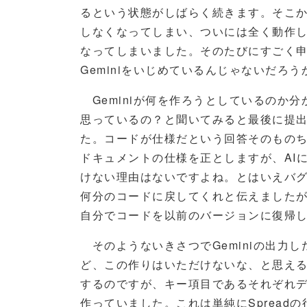
るという状態がしばらく続きます。そこか
しなくなってしまい、ついには全く動作
なってしまいました。そのたびにすごく
Geminiをいじめているんじゃないだろ
Geminiが何を作ろうとしているのか
思っているの？と聞いてみると最後に提
た。コードが仕様だという回答そのもの
ドキュメントの仕様を正としますが、AI
けない理由はないですよね。とはいえバ
何分のコードに戻してくれと伝えました
自分でコードを以前のバージョンに復帰
そのようないきさつでGeminiの出力
ど、この作りはいただけないな、と思えると
するのですが、キー項目であるそれぞれデ
作っていました。これは単純にSpread