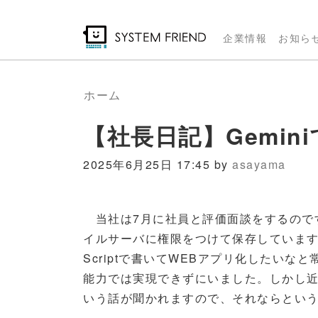
メ
イ
企業情報
お知ら
ン
コ
ン
ホーム
テ
【社長日記】Gemi
ン
ツ
2025年6月25日 17:45 by
asayama
に
移
動
当社は7月に社員と評価面談をするのです
イルサーバに権限をつけて保存しています。管理
Scriptで書いてWEBアプリ化したい
能力では実現できずにいました。しかし近
いう話が聞かれますので、それならとい