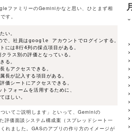
GoogleファミリーのGeminiかなと思い、ひとまず相
じです。
たい。

いるので、社員はgoogle アカウントでログインする。

トには8行4列の採点項目がある。

割クラス別の評価となっている。

きる。

長もアクセスできる。

属長が記入する項目がある。

評価シートにアクセスできる。

プラットフォームを活用するために、

てほしい。
いてご説明します」といって、Geminiの
eを活用した評価面談システム構成案（スプレッドシート一
くれました。GASのアプリの作り方のイメージが