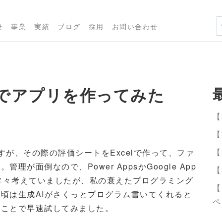
せ
事業
実績
ブログ
採用
お問い合わせ
niでアプリを作ってみた
【
【
【
が、その際の評価シートをExcelで作って、ファ
が面倒なので、Power AppsかGoogle App
【
なと常々考えていましたが、私の衰えたプログラミング
【
頃は生成AIがさくっとプログラム書いてくれると
ペ
うことで早速試してみました。