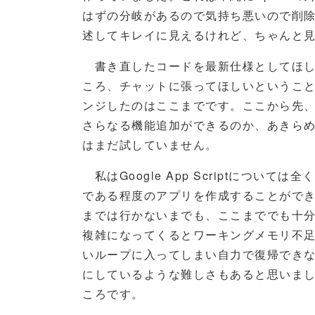
はずの分岐があるので気持ち悪いので削
述してキレイに見えるけれど、ちゃんと
書き直したコードを最新仕様としてほしい
ころ、チャットに張ってほしいというこ
ンジしたのはここまでです。ここから先
さらなる機能追加ができるのか、あきら
はまだ試していません。
私はGoogle App Scriptについて
である程度のアプリを作成することができま
までは行かないまでも、ここまででも十
複雑になってくるとワーキングメモリ不
いループに入ってしまい自力で復帰でき
にしているような難しさもあると思いました。
ころです。