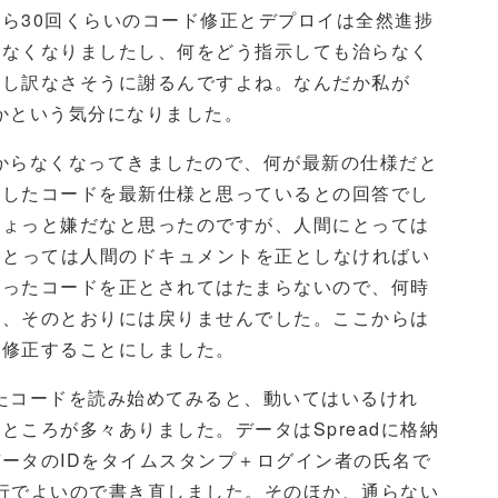
ら30回くらいのコード修正とデプロイは全然進捗
しなくなりましたし、何をどう指示しても治らなく
申し訳なさそうに謝るんですよね。なんだか私が
うかという気分になりました。
分からなくなってきましたので、何が最新の仕様だと
出したコードを最新仕様と思っているとの回答でし
ちょっと嫌だなと思ったのですが、人間にとっては
にとっては人間のドキュメントを正としなければい
グったコードを正とされてはたまらないので、何時
が、そのとおりには戻りませんでした。ここからは
し修正することにしました。
したコードを読み始めてみると、動いてはいるけれ
ころが多々ありました。データはSpreadに格納
ータのIDをタイムスタンプ＋ログイン者の氏名で
の行でよいので書き直しました。そのほか、通らない