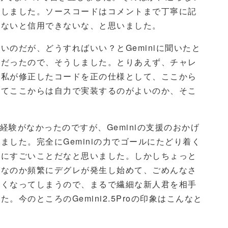
除しました。ソースコードはコメントまで丁寧に記
見ないと信用できないな、と思いました。
のだが、どうすればいい？とGeminiに聞いたと
とだったので、そうしました。とりあえず、チャレ
、私が修正したコードを正の仕様として、ここから
めてここからは自力で実装するのがよいのか、そこ
は全く経験がなかったのですが、Geminiの支援のおかげ
した。完全にGeminiの力でゴールにたどり着く
分にすごいことだなと思いました。しかしちょっと
足なのか頻繁にデグレが発生し始めて、ごめんなさ
なくなってしまうので、まるで繊細な新人君を相手
今のところのGemini2.5Proの印象はこんなと