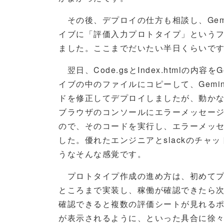
その後、デプロイの仕方も相談し、Gemini
イブに「評価入力プロトタイプ」という
ました。ここまでだいたい半日くらいで
翌日、Code.gsとIndex.htmlの内
イブの中のファイルにコピーして、Gemi
ドを修正してデプロイしましたが、動か
ブラウザのコンソールにエラーメッセー
ので、そのコードを実行し、エラーメッセー
した。優れたエンジニアとslackのチャ
うなそんな感覚です。
プロトタイプ作成の進め方は、初めてプ
ところまで実装し、稼働が確認できたら
確認できると複数の評価シートが見れるポ
が表示されるように、といった具合に徐