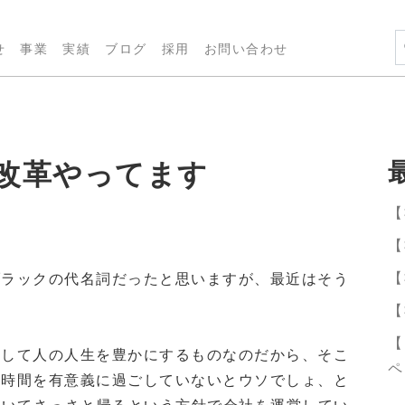
せ
事業
実績
ブログ
採用
お問い合わせ
改革やってます
【
【
【
ブラックの代名詞だったと思いますが、最近はそう
【
【
化して人の人生を豊かにするものなのだから、そこ
ペ
の時間を有意義に過ごしていないとウソでしょ、と
働いてさっさと帰るという方針で会社を運営してい