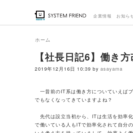
メ
イ
企業情報
お知ら
ン
コ
ン
ホーム
テ
【社長日記6】働き方
ン
ツ
2019年12月16日 10:39 by
asayama
に
移
動
一昔前のIT系は働き方についていえば
でもなくなってきていますよね？
先代は設立当初から、ITは生活を効率
で働いている人もITで効率化されて自分
いう考え方を持っていまして、効率よく