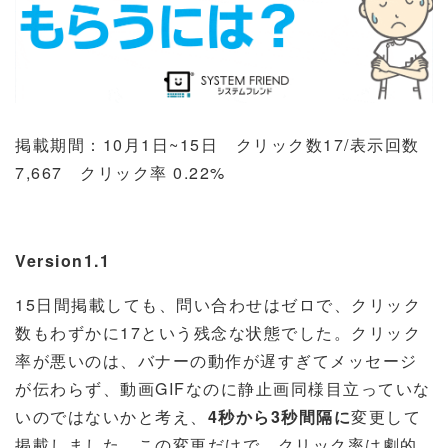
掲載期間：
10
月
1
日
~15
日 クリック数
17/
表示回数
7,667
クリック率
0.22%
Version1.1
15
日間掲載しても、問い合わせはゼロで、クリック
数もわずかに
17
という残念な状態でした。クリック
率が悪いのは、バナーの動作が遅すぎてメッセージ
が伝わらず、動画
GIF
なのに静止画同様目立っていな
いのではないかと考え、
4
秒から
3
秒間隔に
変更して
掲載しました。この変更だけで、クリック率は劇的