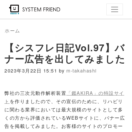
メ
イ
ン
コ
ホーム
ン
【シスフレ日記Vol.97】バ
テ
ン
ナー広告を出してみました
ツ
に
2023年3月22日 15:51 by
m-takahashi
移
動
弊社の三次元動作解析装置
「鑑
AKIRA
」の特設サイ
ト
を作りましたので、その宣伝のために、リハビリ
に関わる業界においては最大規模のサイトとして多
くの方から評価されている
WEB
サイトに、バナー広
告を掲載してみました。
お客様のサイトのプロモー