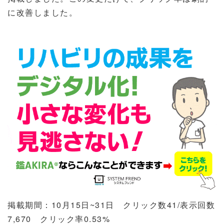
に改善しました。
掲載期間：
10
月
15
日
~31
日 クリック数
41/
表示回数
7,670
クリック率
0.53%