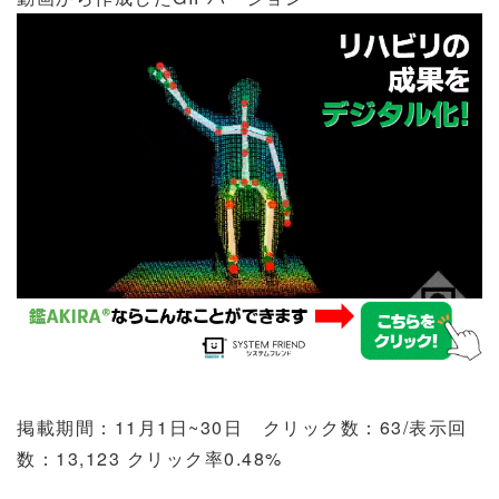
掲載期間：
11
月
1
日
~30
日 クリック数：
63/
表示回
数：
13,123
クリック率
0.48%