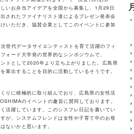
新しいお弁当アイデアを全国から募集し、
1
月
29
日
選出されたファイナリスト達によるプレゼン発表会
がけいただき、協賛企業としてこのイベントに参加
、次世代データサイエンティストを育て活躍のフィ
ンフォード大学発の世界的なシンポジウムで、
ベントとして
2020
年より立ち上がりました。広島県
ト
を輩出することを目的に活動しているそうです。
づくりに積極的に取り組んでおり、広島県の女性活
ROSHIMA
のイベントの趣旨に賛同しております。
多く活躍しています。このシスフレ日記を書いてい
ですが、システムフレンドは女性や子育て中のお母
ではないかと思います。