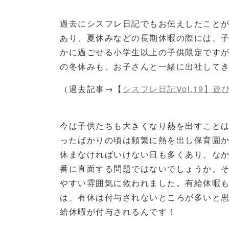
過去にシスフレ日記でもお伝えしたこと
あり、夏休みなどの長期休暇の際には、
かに過ごせる小学生以上の子供限定です
の冬休みも、お子さんと一緒に出社して
（過去記事→【
シスフレ日記Vol.19
】遊
今は子供たちも大きくなり熱を出すこと
ったばかりの頃は頻繁に熱を出し保育園
休まなければいけない日も多くあり、な
番に直面する問題ではないでしょうか。
やすい雰囲気に救われました。有給休暇
は、有休は付与されないところが多いと
給休暇が付与されるんです！