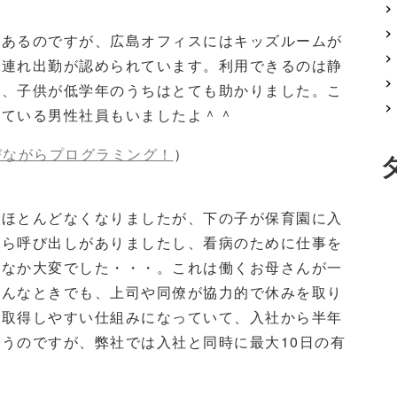
があるのですが、広島オフィスにはキッズルームが
子連れ出勤が認められています。利用できるのは静
が、子供が低学年のうちはとても助かりました。こ
きている男性社員もいましたよ＾＾
びながらプログラミング！
）
はほとんどなくなりましたが、下の子が保育園に入
から呼び出しがありましたし、看病のために仕事を
かなか大変でした・・・。これは働くお母さんが一
そんなときでも、上司や同僚が協力的で休みを取り
も取得しやすい仕組みになっていて、入社から半年
思うのですが、弊社では入社と同時に最大
10
日の有