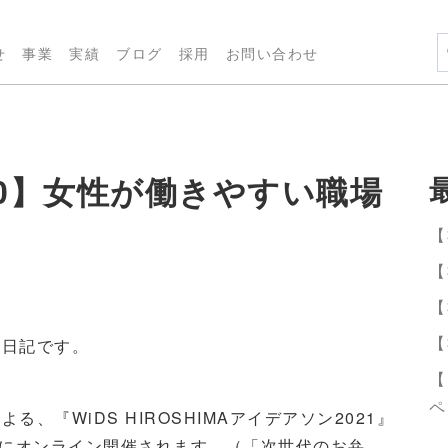
せ
事業
実績
ブログ
採用
お問い合わせ
80】女性が働きやすい職場
【
【
【
【
レ日記です。
【
ペ
による、『
WiDS HIROSHIMA
アイデアソン
2021
』
にオンライン開催されます。（「次世代のお弁