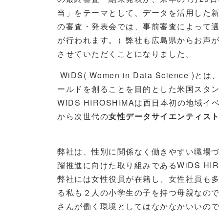
当」をテーマとして、データを活用した
の審査・発表会では、事前審査によって
が行われます。）弊社も広島県からお声
させていただくことになりました。
WiDS( Women in Data Science )
とは
ールドを創ることを目的とした米国スタ
WiDS HIROSHIMA
は西日本初の地域イ
から次世代の
女性データサイエンティス
弊社は、性別に関係なく働きやすい職場
躍推進に向けた取り組みである
WiDS HI
弊社には女性役員が在籍し、女性社員も
る私も２人の小学生の子を持つ母親なの
さんが働く環境としてはなかなかいいの