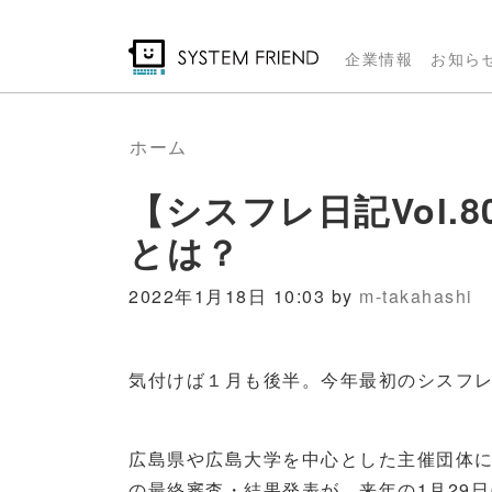
メ
イ
企業情報
お知ら
ン
コ
ン
ホーム
テ
【シスフレ日記Vol.
ン
ツ
とは？
に
移
2022年1月18日 10:03 by
m-takahashi
動
気付けば１月も後半。今年最初のシスフ
広島県や広島大学を中心とした主催団体
の最終審査・結果発表が、来年の
1
月
29
日