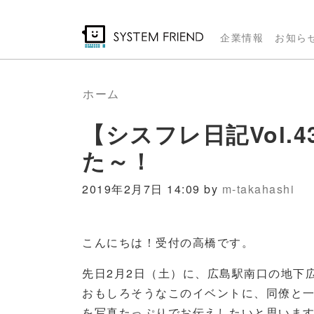
メ
イ
企業情報
お知ら
ン
コ
ン
ホーム
テ
【シスフレ日記Vol.
ン
ツ
た～！
に
移
2019年2月7日 14:09 by
m-takahashi
動
こんにちは！受付の高橋です。
先日
2
月
2
日（土）に、広島駅南口の地下
おもしろそうなこのイベントに、同僚と
を写真たっぷりでお伝えしたいと思いま