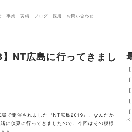
せ
事業
実績
ブログ
採用
お問い合わせ
43】NT広島に行ってきまし
【
【
【
【
【
広場で開催されました『
NT
広島
2019
』。なんだか
ペ
一緒に偵察に行ってきましたので、今回はその模様
す＾＾