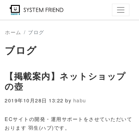
メ
イ
ン
コ
ホーム
ブログ
ン
ブログ
テ
ン
ツ
【掲載案内】ネットショップ
に
移
の壺
動
2019年10月28日 13:22 by
habu
ECサイトの開発・運用サポートをさせていただいて
おります 羽生(ハブ)です。