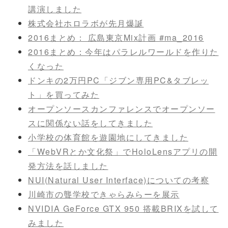
講演しました
株式会社ホロラボが先月爆誕
2016まとめ： 広島東京Mix計画 #ma_2016
2016まとめ：今年はパラレルワールドを作りた
くなった
ドンキの2万円PC「ジブン専用PC&タブレッ
ト」を買ってみた
オープンソースカンファレンスでオープンソー
スに関係ない話をしてきました
小学校の体育館を遊園地にしてきました
「WebVRとか文化祭」でHoloLensアプリの開
発方法を話しました
NUI(Natural User Interface)についての考察
川崎市の聾学校できゃらみらーを展示
NVIDIA GeForce GTX 950 搭載BRIXを試して
みました