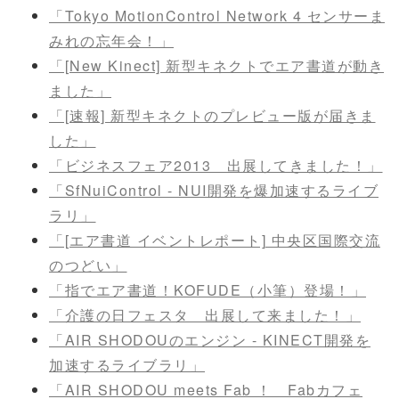
「Tokyo MotionControl Network 4 センサーま
みれの忘年会！」
「[New Kinect] 新型キネクトでエア書道が動き
ました」
「[速報] 新型キネクトのプレビュー版が届きま
した」
「ビジネスフェア2013 出展してきました！」
「SfNuiControl - NUI開発を爆加速するライブ
ラリ」
「[エア書道 イベントレポート] 中央区国際交流
のつどい」
「指でエア書道！KOFUDE（小筆）登場！」
「介護の日フェスタ 出展して来ました！」
「AIR SHODOUのエンジン - KINECT開発を
加速するライブラリ」
「AIR SHODOU meets Fab ！ Fabカフェ