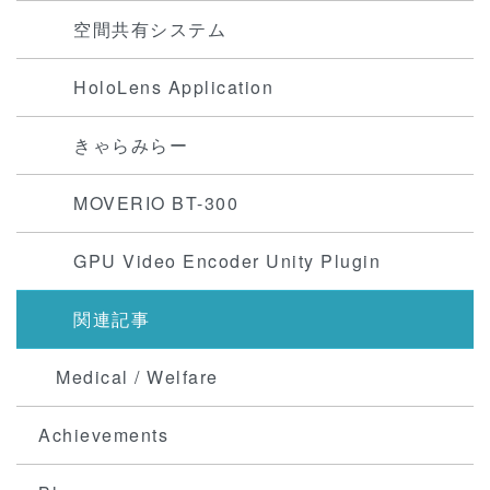
空間共有システム
HoloLens Application
きゃらみらー
MOVERIO BT-300
GPU Video Encoder Unity Plugin
関連記事
Medical / Welfare
Achievements