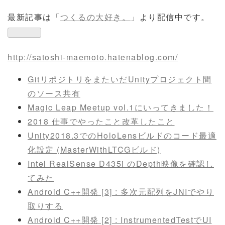
最新記事は「
つくるの大好き。
」より配信中です。
http://satoshi-maemoto.hatenablog.com/
GitリポジトリをまたいだUnityプロジェクト間
のソース共有
Magic Leap Meetup vol.1にいってきました！
2018 仕事でやったこと改革したこと
Unity2018.3でのHoloLensビルドのコード最適
化設定 (MasterWithLTCGビルド)
Intel RealSense D435i のDepth映像を確認し
てみた
Android C++開発 [3] : 多次元配列をJNIでやり
取りする
Android C++開発 [2] : InstrumentedTestでUI