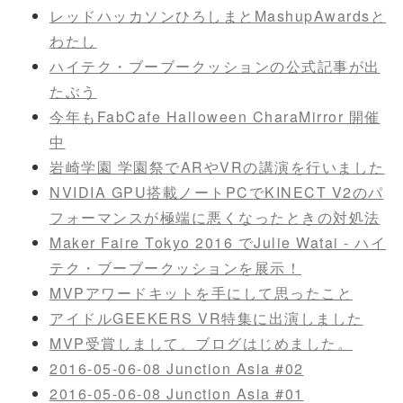
レッドハッカソンひろしまとMashupAwardsと
わたし
ハイテク・ブーブークッションの公式記事が出
たぶう
今年もFabCafe Halloween CharaMirror 開催
中
岩崎学園 学園祭でARやVRの講演を行いました
NVIDIA GPU搭載ノートPCでKINECT V2のパ
フォーマンスが極端に悪くなったときの対処法
Maker Faire Tokyo 2016 でJulie Watai - ハイ
テク・ブーブークッションを展示！
MVPアワードキットを手にして思ったこと
アイドルGEEKERS VR特集に出演しました
MVP受賞しまして、ブログはじめました。
2016-05-06-08 Junction Asia #02
2016-05-06-08 Junction Asia #01