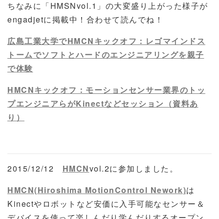
ちなみに「HMSNvol.1」の大変盛り上がった様子が
engadjetに掲載中！合わせて読んでね！
広島工業大学でHMCNキックオフ：レゴマインドス
トームでソフトとハードのエンジニアリングを親子
で体験
HMCNキックオフ：モーションセンサー業界のトッ
プエンジニアらがKinectなどセッション（資料あ
り）
2015/12/12
HMCN
vol.2に参加しました。
HMCN(Hiroshima MotionControl Nework)
は
Kinectやロボットなど安価に入手可能なセンサー＆
デバイスを使って楽しんだり学んだりするオープン