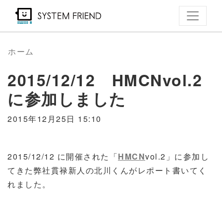
メ
イ
ン
コ
ホーム
ン
2015/12/12 HMCNvol.2
テ
ン
に参加しました
ツ
に
2015年12月25日 15:10
移
動
2015/12/12 に開催された「
HMCN
vol.2」に参加し
てきた弊社貫禄新人の北川くんがレポート書いてく
れました。