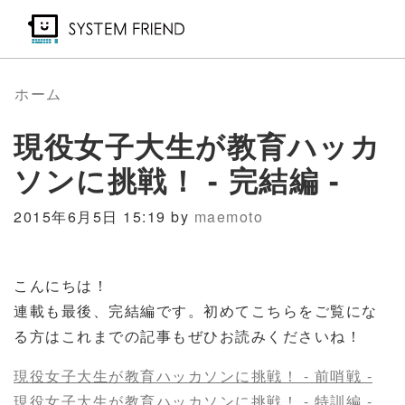
メ
イ
ン
コ
ホーム
ン
現役女子大生が教育ハッカ
テ
ン
ソンに挑戦！ - 完結編 -
ツ
に
2015年6月5日 15:19 by
maemoto
移
動
こんにちは！
連載も最後、完結編です。初めてこちらをご覧にな
る方はこれまでの記事もぜひお読みくださいね！
現役女子大生が教育ハッカソンに挑戦！ - 前哨戦 -
現役女子大生が教育ハッカソンに挑戦！ - 特訓編 -