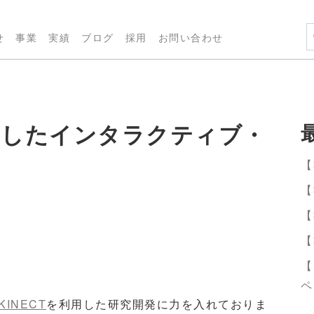
せ
事業
実績
ブログ
採用
お問い合わせ
生かしたインタラクティブ・
【
【
【
【
【
ペ
 KINECT
を利用した研究開発に力を入れておりま