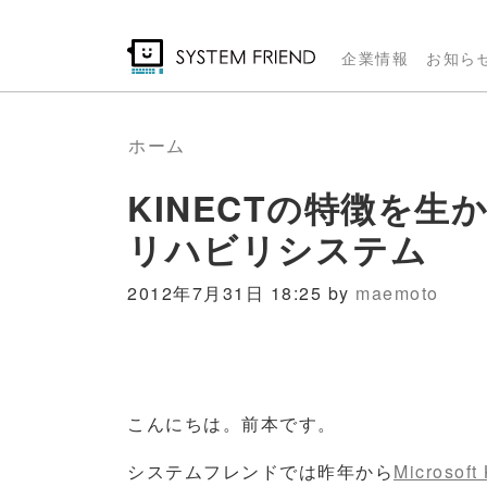
メ
イ
企業情報
お知ら
ン
コ
ン
ホーム
テ
KINECTの特徴を
ン
ツ
リハビリシステム
に
移
2012年7月31日 18:25 by
maemoto
動
こんにちは。前本です。
システムフレンドでは昨年から
Microsoft