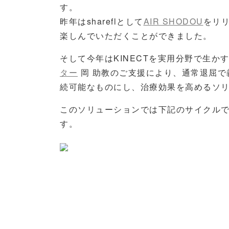
す。
昨年はshareflとして
AIR SHODOU
をリ
楽しんでいただくことができました。
そして今年はKINECTを実用分野で生か
ター
岡 助教のご支援により、通常退屈で
続可能なものにし、治療効果を高めるソ
このソリューションでは下記のサイクル
す。