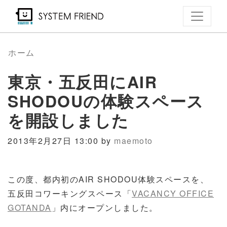
メ
イ
ン
コ
ホーム
ン
東京・五反田にAIR
テ
ン
SHODOUの体験スペース
ツ
を開設しました
に
移
2013年2月27日 13:00 by
maemoto
動
この度、都内初のAIR SHODOU
体験スペースを、
五反田コワーキングス
ペース「
VACANCY OFFICE
GOTANDA
」内にオープンしました。