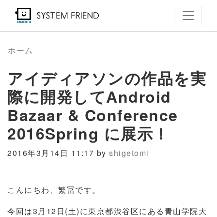
メ
イ
ン
コ
ホーム
ン
アイディアソンの作品を実
テ
ン
際に開発してAndroid
ツ
Bazaar & Conference
に
2016Spring に展示！
移
動
2016年3月14日 11:17 by
shigetomi
こんにちわ、繁冨です。
今回は3月12日(土)に東京都渋谷区にある青山学院大