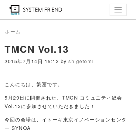
メ
イ
ン
コ
ホーム
ン
TMCN Vol.13
テ
ン
2015年7月14日 15:12 by
shigetomi
ツ
に
移
こんにちは、繁冨です。
動
5月29日に開催された、TMCN コミュニティ総会
Vol.13に参加させていただきました！
今回の会場は、イトーキ東京イノベーションセンタ
ー SYNQA