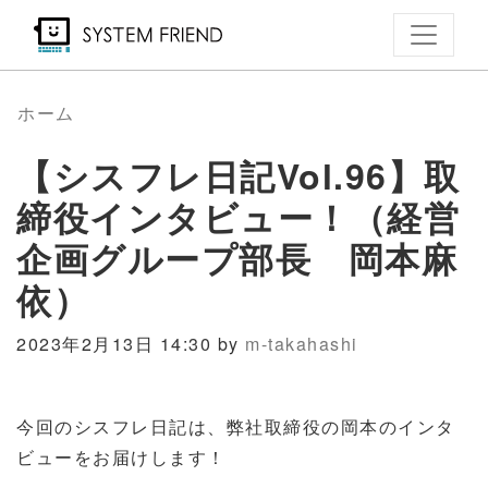
メ
イ
ン
コ
ホーム
ン
【シスフレ日記Vol.96】取
テ
ン
締役インタビュー！（経営
ツ
企画グループ部長 岡本麻
に
依）
移
動
2023年2月13日 14:30 by
m-takahashi
今回のシスフレ日記は、弊社取締役の岡本のインタ
ビューをお届けします！