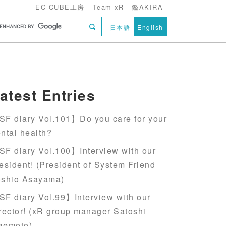
EC-CUBE工房
Team xR
鑑AKIRA
日本語
English
atest Entries
F diary Vol.101】Do you care for your
ntal health?
F diary Vol.100】Interview with our
esident! (President of System Friend
oshio Asayama)
F diary Vol.99】Interview with our
rector! (xR group manager Satoshi
aemoto)