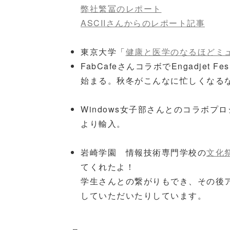
弊社繁冨のレポート
ASCIIさんからのレポート記事
東京大学「
健康と医学のなるほどミ
FabCafeさんコラボでEngadjet 
始まる。秋冬がこんなに忙しくなる
Windows女子部さんとのコラボ
より輸入。
岩崎学園 情報技術専門学校の
文化
てくれたよ！
学生さんとの繋がりもでき、その後
していただいたりしています。