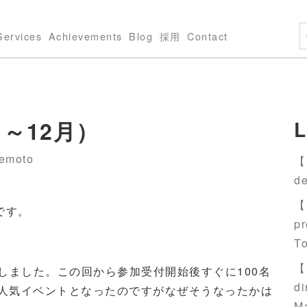
Services
Achievements
Blog
採用
Contact
月～12月）
L
emoto
【S
de
【S
です。
pr
T
【S
開催しました。この回から参加受付開始後すぐに100名
di
いの人気イベントとなったのですがなぜそうなったかは
M