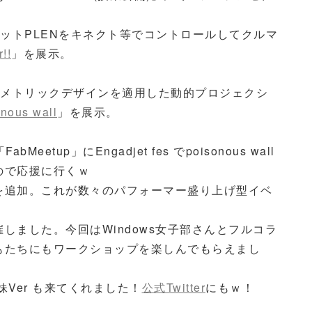
terで、ロボットPLENをキネクト等でコントロールしてクルマ
!!
」を展示。
terで、パラメトリックデザインを適用した動的プロジェクシ
nous wall
」を展示。
etup」にEngadjet fes でpoisonous wall
ので応援に行くｗ
を追加。これが数々のパフォーマー盛り上げ型イベ
開催しました。今回はWindows女子部さんとフルコラ
もたちにもワークショップを楽しんでもらえまし
Ver も来てくれました！
公式Twitter
にもｗ！