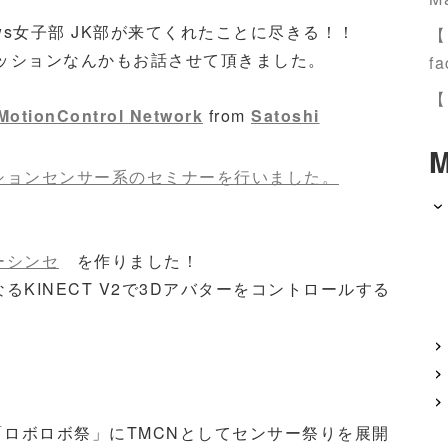
ws女子部 JK部が来てくれたことに尽きる！！
【
報告セッションなんかもお話させて頂きました。
fa
【
MotionControl Network
from
Satoshi
M
ションセンサー系のセミナーを行いました。
ーシンセ
を作りました！
KINECT V2で3Dアバターをコントロールする
ト「ロボロボ祭」にTMCNとしてセンサー祭りを展開