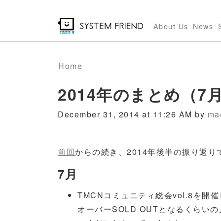
Skip
to
About Us
News
main
content
Home
2014年のまとめ（7
December 31, 2014 at 11:26 AM by
ma
前回
からの続き、2014年後半の振り返り
7月
TMCNコミュニティ総会vol.8を
オーバーSOLD OUTとなるくら