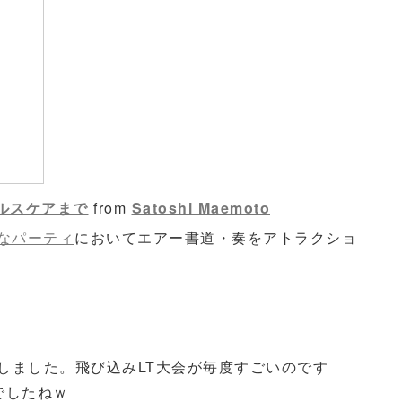
らヘルスケアまで
from
Satoshi Maemoto
なパーティ
においてエアー書道・奏をアトラクショ
開催しました。飛び込みLT大会が毎度すごいのです
でしたねｗ