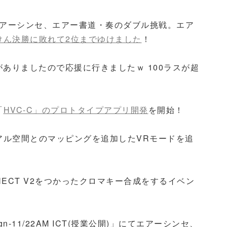
東予選にエアーシンセ、エアー書道・奏のダブル挑戦。エア
けん決勝に敗れて2位までゆけました
！
CN展示がありましたので応援に行きましたｗ 100ラスが超
「
HVC-C」のプロトタイプアプリ開発
を開始！
アル空間とのマッピングを追加したVRモードを追
ECT V2をつかったクロマキー合成をするイベン
n-11/22AM ICT(授業公開)」にてエアーシンセ、