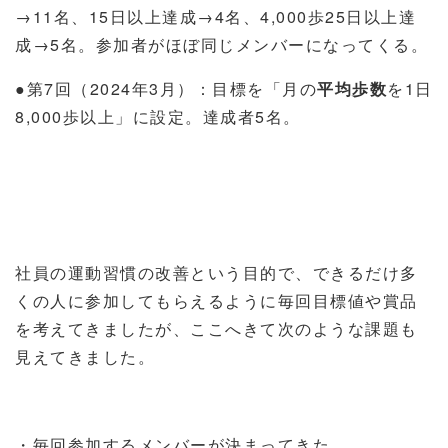
→
11
名、
15
日以上達成→
4
名、
4,000
歩
25
日以上達
成→
5
名。参加者がほぼ同じメンバーになってくる。
●第
7
回（
2024
年
3
月）：目標を「月の
平均歩数
を
1
日
8,000
歩以上」に設定。達成者
5
名。
社員の運動習慣の改善という目的で、できるだけ多
くの人に参加してもらえるように毎回目標値や賞品
を考えてきましたが、ここへきて次のような課題も
見えてきました。
・毎回参加するメンバーが決まってきた