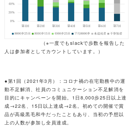
（※一度でもslackで歩数を報告した
人は参加者としてカウントしています。）
●第
1
回（
2021
年
3
月）：コロナ禍の在宅勤務中の運
動不足解消、社員のコミュニケーション不足解消を
目的にキャンペーンを開始。
1
日
8,000
歩
25
日以上達
成→
22
名、
15
日以上達成→
2
名。初めての開催で賞
品が高級黒毛和牛だったこともあり、当初の予想以
上の人数が参加し全員達成。