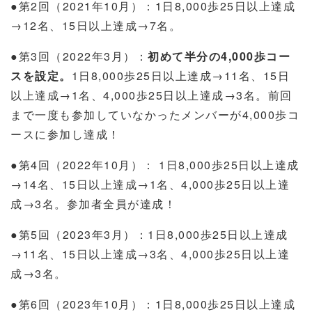
●第
2
回（
2021
年
10
月）：
1
日
8,000
歩
25
日以上達成
→
12
名、
15
日以上達成→
7
名。
●第
3
回（
2022
年
3
月）：
初めて半分の
4,000
歩コー
スを設定。
1
日
8,000
歩
25
日以上達成→
11
名、
15
日
以上達成→
1
名、
4,000
歩
25
日以上達成→
3
名。前回
まで一度も参加していなかったメンバーが
4,000
歩コ
ースに参加し達成！
●第
4
回（
2022
年
10
月）：
1
日
8,000
歩
25
日以上達成
→
14
名、
15
日以上達成→
1
名、
4,000
歩
25
日以上達
成→
3
名。参加者全員が達成！
●第
5
回（
2023
年
3
月）：
1
日
8,000
歩
25
日以上達成
→
11
名、
15
日以上達成→
3
名、
4,000
歩
25
日以上達
成→
3
名。
●第
6
回（
2023
年
10
月）：
1
日
8,000
歩
25
日以上達成