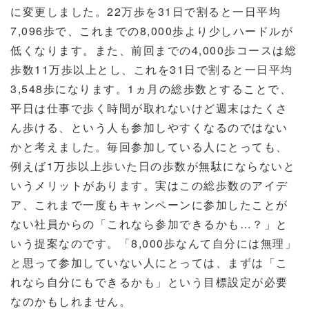
に変更しました。
22
万歩を
31
日で割ると一日平均
7,096
歩で、これまでの
8,000
歩より少しハードルが
低くなります。また、前回までの
4,000
歩コースは総
歩数
11
万歩以上とし、これを
31
日で割ると一日平均
3,548
歩になります。
1
ヵ月の総歩数とすることで、
平日は仕事で歩く時間が取れないけど週末はたくさ
ん歩ける、という人も参加しやすくなるのではない
かと考えました。毎回参加している人にとっても、
例えば
1
万歩以上歩いた日の歩数が無駄にならないと
いうメリットがあります。実はこの総歩数のアイデ
ア、これまで一度もキャンペーンに参加したことが
ない社員からの「これなら参加できるかも…？」と
いう提案なのです。「
8,000
歩なんて自分には無理」
と思って参加していない人にとっては、まずは「こ
れなら自分にもできるかも」という目標設定が必要
なのかもしれません。