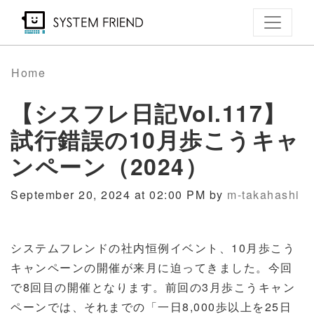
Skip
to
main
content
Home
【シスフレ日記Vol.117】
試行錯誤の10月歩こうキャ
ンペーン（2024）
September 20, 2024 at 02:00 PM by
m-takahashi
システムフレンドの社内恒例イベント、
10
月歩こう
キャンペーンの開催が来月に迫ってきました。今回
で
8
回目の開催となります。前回の
3
月歩こうキャン
ペーンでは、それまでの「一日
8,000
歩以上を
25
日