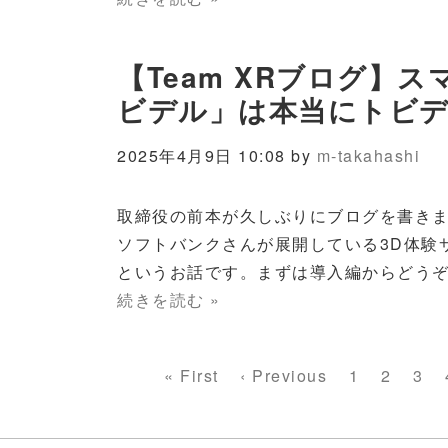
【Team XRブログ】
ビデル」は本当にトビデ
2025年4月9日 10:08 by
m-takahashi
取締役の前本が久しぶりにブログを書き
ソフトバンクさんが展開している3D体験
というお話です。まずは導入編からどう
続きを読む »
ペ
先
« First
前
‹ Previous
Page
1
Page
2
Pag
3
ー
頭
ペ
ジ
ペ
ー
送