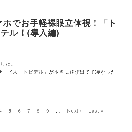
スマホでお手軽裸眼立体視！「ト
テル！(導入編)
ました。
サービス「
トビデル
」が本当に飛び出てて凄かった
ぞ！
e
Page
4
カ
5
Page
6
Page
7
Page
8
Page
9
…
次
Next ›
最
Last »
レ
ペ
終
ン
ー
ペ