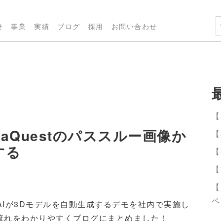
せ
事業
実績
ブログ
採用
お問い合わせ
【
taQuestのパススルー画像か
【
する
【
【
【
ペ
て、AIが3Dモデルを自動生成するデモを社内で実施し
流れをわかりやすくブログにまとめました！