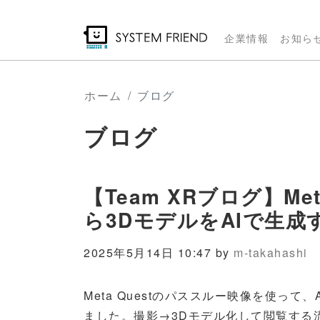
メ
イ
企業情報
お知ら
ン
コ
ン
ホーム
ブログ
テ
ブログ
ン
ツ
に
移
【Team XRブログ】Me
動
ら3DモデルをAIで生成
2025年5月14日 10:47 by
m-takahashi
Meta Questのパススルー映像を使っ
ました。撮影→3Dモデル化して閲覧する