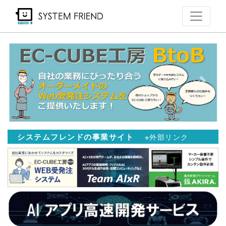
メ
イ
ン
コ
ン
テ
Previous
Next
ン
ツ
に
移
システムフレンドの事業サイト
※外部リンク
動