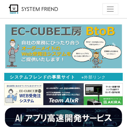
メ
イ
ン
コ
ン
テ
Previous
Next
ン
ツ
に
移
システムフレンドの事業サイト
※外部リンク
動