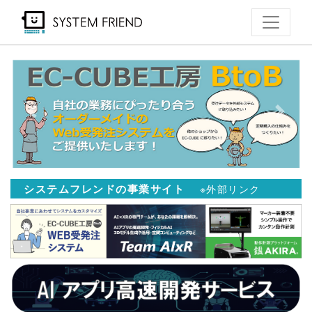
メ
イ
ン
コ
ン
テ
Previous
Next
ン
ツ
に
移
システムフレンドの事業サイト
※外部リンク
動