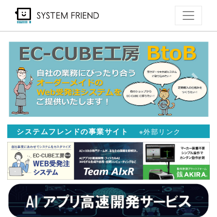
メ
イ
ン
コ
ン
テ
Previous
Next
ン
ツ
に
移
システムフレンドの事業サイト
※外部リンク
動