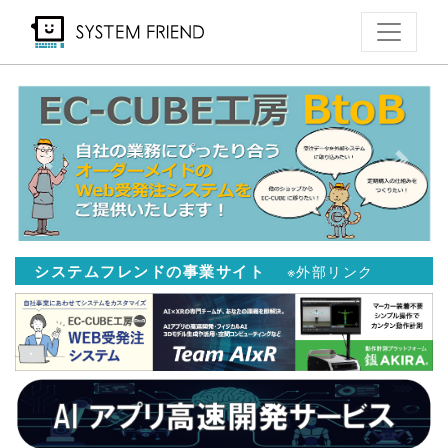
メ
イ
ン
コ
ン
テ
Previous
Next
ン
ツ
に
移
システムフレンドの事業サイト
※外部リンク
動