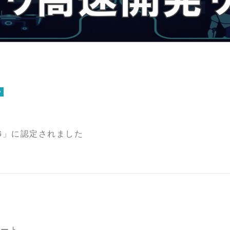
w
6」に認定されました
タート