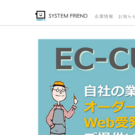
メ
イ
企業情報
お知ら
ン
コ
ン
テ
ン
ツ
に
移
動
Previous