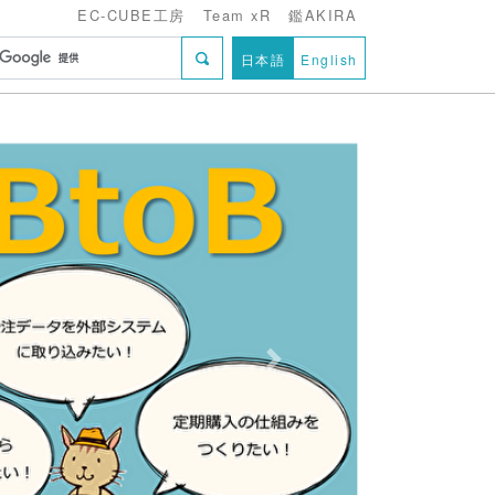
EC-CUBE工房
Team xR
鑑AKIRA
日本語
English
Next