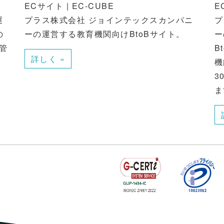
ECサイト | EC-CUBE
E
運
プラス株式会社 ジョインテックスカンパニ
プ
の
ーの運営する教育機関向けBtoBサイト。
ー
管
B
詳しく »
機
3
ま