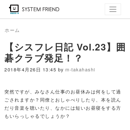
メ
イ
ン
コ
ホーム
ン
【シスフレ日記 Vol.23】囲
テ
ン
碁クラブ発足！？
ツ
に
2018年4月26日 13:45 by
m-takahashi
移
動
突然ですが、みなさん仕事のお昼休みは何をして過
ごされますか？同僚とおしゃべりしたり、本を読ん
だり音楽を聴いたり、なかには短いお昼寝をする方
もいらっしゃるでしょうか？