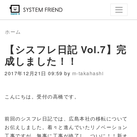
メ
イ
ン
コ
ホーム
ン
【シスフレ日記 Vol.7】完
テ
ン
成しました！！
ツ
に
2017年12月21日 09:59 by
m-takahashi
移
動
こんにちは。受付の高橋です。
前回のシスフレ日記では、広島本社の移転について
お伝えしました。着々と進んでいたリノベーション
工事ですが、無事に工事が終了し、ついに！！新オ