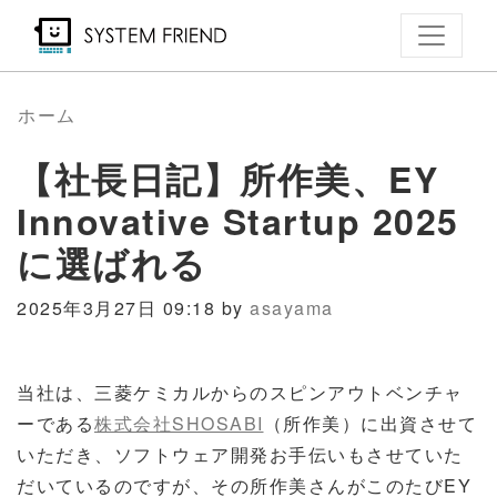
メ
イ
ン
コ
ホーム
ン
【社長日記】所作美、EY
テ
ン
Innovative Startup 2025
ツ
に選ばれる
に
移
2025年3月27日 09:18 by
asayama
動
当社は、三菱ケミカルからのスピンアウトベンチャ
ーである
株式会社SHOSABI
（所作美）に出資させて
いただき、ソフトウェア開発お手伝いもさせていた
だいているのですが、その所作美さんがこのたびEY