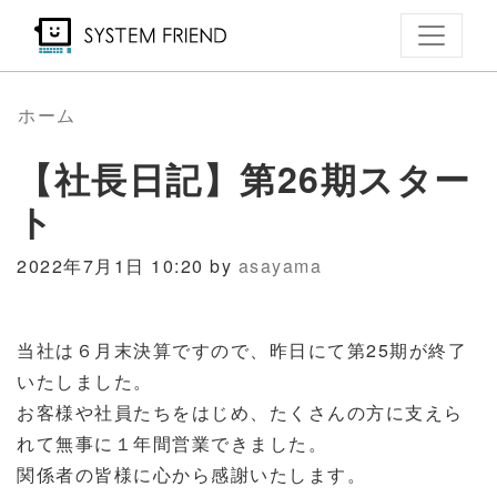
メ
イ
ン
コ
ホーム
ン
【社長日記】第26期スター
テ
ン
ト
ツ
に
2022年7月1日 10:20 by
asayama
移
動
当社は６月末決算ですので、昨日にて第25期が終了
いたしました。
お客様や社員たちをはじめ、たくさんの方に支えら
れて無事に１年間営業できました。
関係者の皆様に心から感謝いたします。